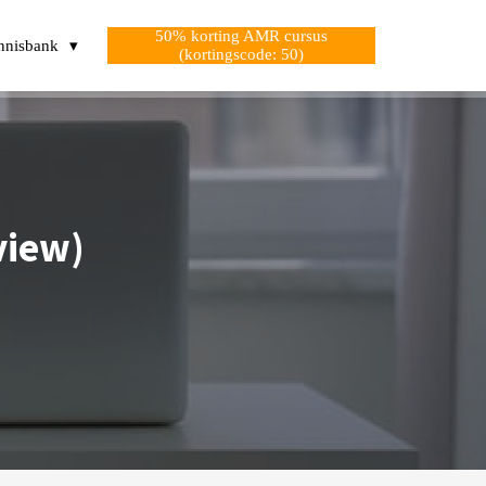
50% korting AMR cursus
nnisbank
(kortingscode: 50)
view)