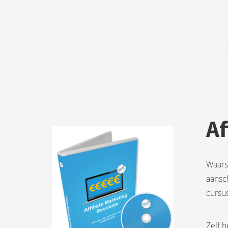
Af
Waarsc
aansch
cursus
Zelf h