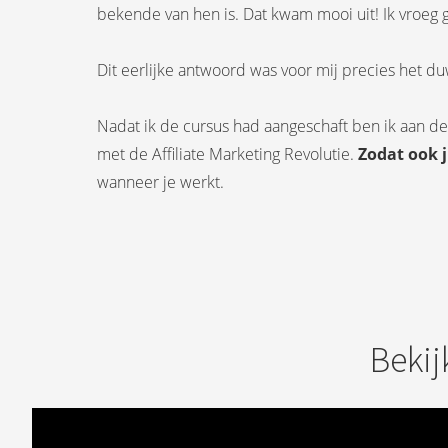
bekende van hen is. Dat kwam mooi uit! Ik vroeg ge
Dit eerlijke antwoord was voor mij precies het du
Nadat ik de cursus had aangeschaft ben ik aan de
met de Affiliate Marketing Revolutie.
Zodat ook 
wanneer je werkt.
Bekij