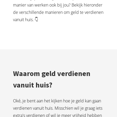
manier van werken ook bij jou? Bekijk hieronder
de verschillende manieren om geld te verdienen
vanuit huis. 👇
Waarom geld verdienen
vanuit huis?
Oké, je bent aan het kijken hoe je geld kan gaan
verdienen vanuit huis. Misschien wil je graag iets
extra's verdienen of wil je meer vrijheid hebben