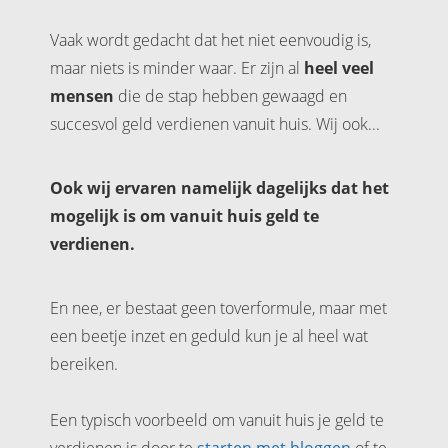
Vaak wordt gedacht dat het niet eenvoudig is,
maar niets is minder waar. Er zijn al
heel veel
mensen
die de stap hebben gewaagd en
succesvol geld verdienen vanuit huis. Wij ook...
Ook wij ervaren namelijk dagelijks dat het
mogelijk is om vanuit huis geld te
verdienen.
En nee, er bestaat geen toverformule, maar met
een beetje inzet en geduld kun je al heel wat
bereiken.
Een typisch voorbeeld om vanuit huis je geld te