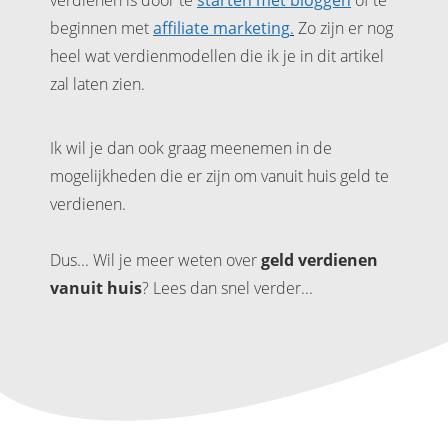
verdienen is door te
starten met bloggen
of te
beginnen met
affiliate marketing
.
Zo zijn er nog
heel wat verdienmodellen die ik je in dit artikel
zal laten zien.
Ik wil je dan ook graag meenemen in de
mogelijkheden die er zijn om vanuit huis geld te
verdienen.
Dus... Wil je meer weten over
geld verdienen
vanuit huis
? Lees dan snel verder...