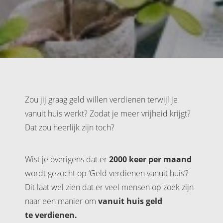
Zou jij graag geld willen verdienen terwijl je
vanuit huis werkt? Zodat je meer vrijheid krijgt?
Dat zou heerlijk zijn toch?
Wist je overigens dat er
2000 keer per maand
wordt gezocht op ‘Geld verdienen vanuit huis’?
Dit laat wel zien dat er veel mensen op zoek zijn
naar een manier om
vanuit huis geld
te verdienen.