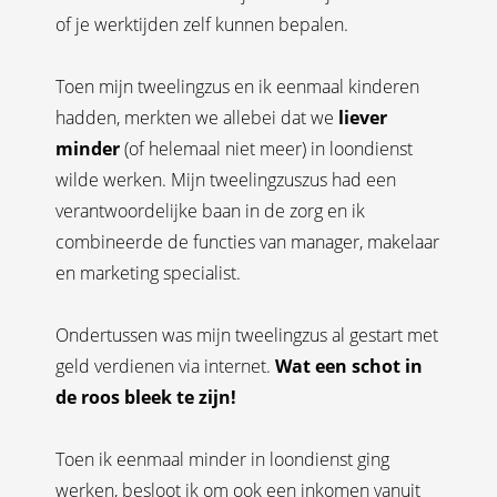
of je werktijden zelf kunnen bepalen.
Toen mijn tweelingzus en ik eenmaal kinderen
hadden, merkten we allebei dat we
liever
minder
(of helemaal niet meer) in loondienst
wilde werken. Mijn tweelingzuszus had een
verantwoordelijke baan in de zorg en ik
combineerde de functies van manager, makelaar
en marketing specialist.
Ondertussen was mijn tweelingzus al gestart met
geld verdienen via internet.
Wat een schot in
de roos bleek te zijn!
Toen ik eenmaal minder in loondienst ging
werken, besloot ik om ook een inkomen vanuit