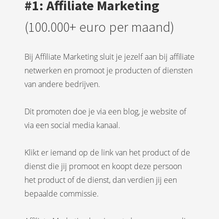
#1: Affiliate Marketing
(100.000+ euro per maand)
Bij Affiliate Marketing sluit je jezelf aan bij affiliate
netwerken en promoot je producten of diensten
van andere bedrijven.
Dit promoten doe je via een blog, je website of
via een social media kanaal.
Klikt er iemand op de link van het product of de
dienst die jij promoot en koopt deze persoon
het product of de dienst, dan verdien jij een
bepaalde commissie.