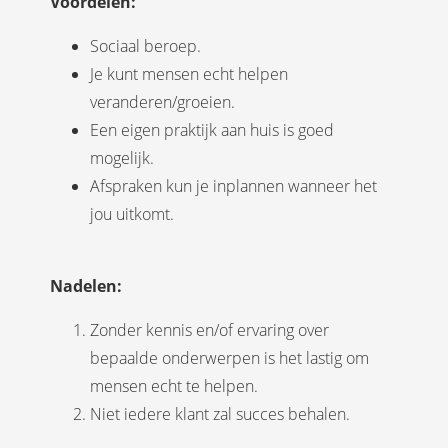
Voordelen:
Sociaal beroep.
Je kunt mensen echt helpen
veranderen/groeien.
Een eigen praktijk aan huis is goed
mogelijk.
Afspraken kun je inplannen wanneer het
jou uitkomt.
Nadelen:
Zonder kennis en/of ervaring over
bepaalde onderwerpen is het lastig om
mensen echt te helpen.
Niet iedere klant zal succes behalen.