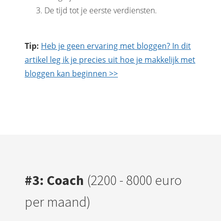
De tijd tot je eerste verdiensten.
Tip:
Heb je geen ervaring met bloggen? In dit
artikel leg ik je precies uit hoe je makkelijk met
bloggen kan beginnen >>
#3: Coach
(2200 - 8000 euro
per maand)