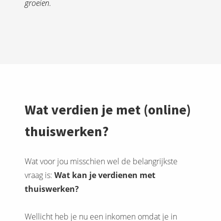
groeien.
Wat verdien je met (online)
thuiswerken?
Wat voor jou misschien wel de belangrijkste
vraag is:
Wat kan je verdienen met
thuiswerken?
Wellicht heb je nu een inkomen omdat je in