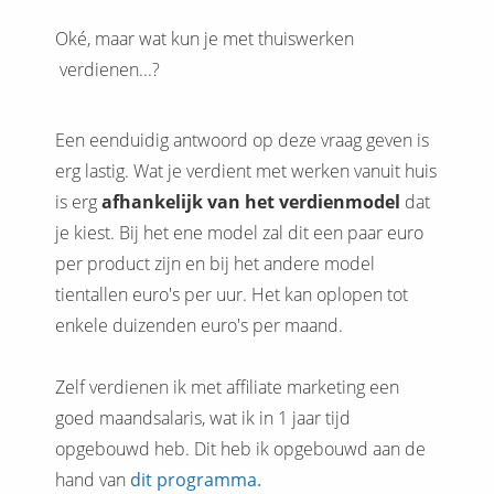
Oké, maar wat kun je met thuiswerken
verdienen...?
Een eenduidig antwoord op deze vraag geven is
erg lastig. Wat je verdient met werken vanuit huis
is erg
afhankelijk van het verdienmodel
dat
je kiest. Bij het ene model zal dit een paar euro
per product zijn en bij het andere model
tientallen euro's per uur. Het kan oplopen tot
enkele duizenden euro's per maand.
Zelf verdienen ik met affiliate marketing een
goed maandsalaris, wat ik in 1 jaar tijd
opgebouwd heb. Dit heb ik opgebouwd aan de
hand van
dit programma.